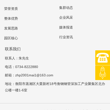
集群动态
荣誉资质
企业风采
整体优势
媒体报道
发展思路
行业资讯
园区核心
联系我们
0734-8
联系人：朱先生
电话：0734-8222880
返回顶
邮箱：zhp2001mai1@163.com
地址：衡阳市蒸湘区大栗新村18号衡钢钢管深加工产业聚集区北办
公楼一楼1-6室