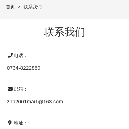
首页
联系我们
联系我们
电话：
0734-8222880
邮箱：
zhp2001mai1@163.com
地址：