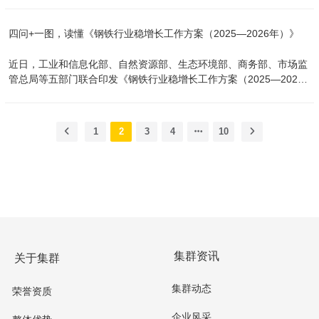
范...
图》抢占"优先推荐"名额。记住：取消的是形式门槛，提高的是实质
2027年）》，实施绿色制造标杆升级行动，根据《绿色工厂梯度培育
含金量。 2025年绿色工厂申报变化 一、评价体系重构：从"六大模
及管理暂行办法》（以下简称《办法》），现组织开展2025年度绿色
四问+一图，读懂《钢铁行业稳增长工作方案（2025—2026年）》
块"到"五化体系" 框架颠覆性调整 202 2025绿色工厂支持领域 一、重
工厂推荐工作。有关事项通知如下： 一、总体要求 本年度推荐工作
点支持的八大核心领域 绿色工厂相关阅读 2025年绿色工厂申报解
包括绿色工厂、绿色工业园区，满足《办法》有关要求的企业或园区
近日，工业和信息化部、自然资源部、生态环境部、商务部、市场监
析，政策全面解读常见问题公示，让企业申报提高成功率 4年沿用
按照自愿的原则，对照新的评价要求（相关指标要求见附件1、2）进
管总局等五部门联合印发《钢铁行业稳增长工作方案（2025—2026
2018版六大模块（基础设施/管理体系/能源资源等） 重 点支持53个
行自评价。省级工业和信息化主管部门按照“优中选优、宁缺毋滥”的
年）》（以下简称《方案》）。现就有关内容解读如下。 一、《方
行业...
原则进行遴选，推荐的企业或园区原则上不低于本地区已有国家绿色
案》出台的背景是什么？ 钢铁行业是国民经济的基础性、支柱型产
工厂、绿色工业园区的平均水平。 二、具体要求 （一）新申报国家
业，对稳定工业增长，支撑经济平稳运行至关重要。近年来，钢铁行
1
2
3
4
10
绿色工厂和绿色工业园区 省级工业和信息化主管部门组织企业、园区
业持续下行，稳增长压力较大。 一是钢材消费达峰，需求持续下降。
登录工业节能与绿色发展管理平台（https://green.miit.gov.cn，以下
房地产用钢需求短期难以回升，传统建筑用材需求减少，基础设施建
简称管理平台），如实自主填报申报表完成自评价，并按要求提供有
设对需求贡献潜力降低，汽车、造船等制造业需求虽有所增长，但难
关佐证材料，管理平台提供申报政策解读和填报...
以弥补传统建材减量。贸易摩擦多发频发，钢材直接出口不确定性增
加。供给能力仍然处于高位，企业竞争进一步加剧。 二是近年行业处
于微利状态，企业经营压力不断加大。2024年，钢铁行业利润662.9
亿元，同比减少42.6%，行业亏损面较大。今年1-7月，钢铁行业虽
然实现利润830.3亿元，但行业稳增长的基础并不牢固。 三是环保和
集群资讯
关于集群
双碳约束进一步趋紧，绿色低碳转型更趋紧迫。2025年底前全国80%
以上的钢铁产能将完成超低排放改造，今年也是钢铁行业纳入全国碳
集群动态
排...
荣誉资质
企业风采