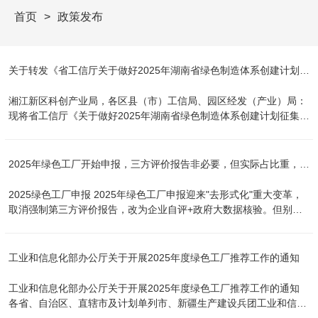
首页
政策发布
关于转发《省工信厅关于做好2025年湖南省绿色制造体系创建计划征集工作的通知》的通知
湘江新区科创产业局，各区县（市）工信局、园区经发（产业）局：
现将省工信厅《关于做好2025年湖南省绿色制造体系创建计划征集工
作的通知》转发给你们，请你们按照文件要求开展创建计划征集工
作，并就有关事项通知如下： 一、创建绿色工厂、绿色园区、绿色供
应链管理示范企业的企业和园区应先分别满足关于绿色工厂、绿色园
2025年绿色工厂开始申报，三方评价报告非必要，但实际占比重，省级以下必须有，申报详细指南
区、绿色供应链管理评价要求中的基本要求和条件。 二、申请创建单
位应对照《通知》有关要求，据实编写创建工作方案，报送辖区工信
2025绿色工厂申报 2025年绿色工厂申报迎来"去形式化"重大变革，
局或园区经发（产业）局。 三、辖区工信主管部门加强对本辖区推荐
取消强制第三方评价报告，改为企业自评+政府大数据核验。但别急
企业信用、安全、环保、质量等方面的审核，近三年（自2022年1月
着欢呼！我们对审核专家的要求，保留第三方报告的企业在专家评审
1日起）有下列情况的不予推荐：未正常生产经营的；未严格执行环
中平均多拿8-12分（满分100），尤其在碳足迹核算、绿色供应链等
境信息强制性披露有关规定的；发生较大及以上环保、安全（含网络
新增指标上优势显著。这场改革实则是"明松暗紧"，用数据穿透性监
工业和信息化部办公厅关于开展2025年度绿色工厂推荐工作的通知
安全、数据安全）、产品质量、职业伤害等事故的；被列入失信黑名
管倒逼企业真改实改。 今年政策将53个重 点行业单位的能耗标杆值
单的；在国务院及有关部委相关督查中被发现存在严重问题的；在工
从"推荐性"升级为"强制性"，却同步开放了市级能耗均值过渡期。聪
工业和信息化部办公厅关于开展2025年度绿色工厂推荐工作的通知
业节能监察中受到处罚或被要求限期整改且未按要求完成整改的；被
明的企业正在双线作战：一方面用光伏覆盖率（≥20%）、再生原料
各省、自治区、直辖市及计划单列市、新疆生产建设兵团工业和信息
动态调整出绿色制造名单的。 四、请你们筛选具有行业代表性和示
占比等硬指标冲击高分，另一方面通过第三方背书的《零碳工厂路线
化主管部门： 为贯彻落实《制造业绿色低碳发展行动方案（2025—