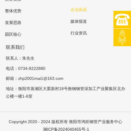
企业风采
整体优势
0734-8
媒体报道
发展思路
行业资讯
园区核心
返回顶
联系我们
联系人：朱先生
电话：0734-8222880
邮箱：zhp2001mai1@163.com
地址：衡阳市蒸湘区大栗新村18号衡钢钢管深加工产业聚集区北办
公楼一楼1-6室
Copyright 2020 - 2024 版权所有
衡阳市鸿炬钢管产业服务中心
湘ICP备2024040455号-1