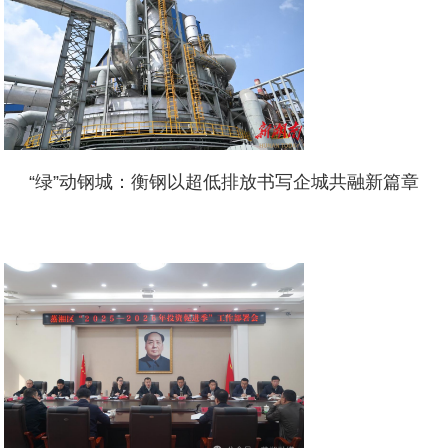
“绿”动钢城：衡钢以超低排放书写企城共融新篇章