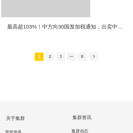
最高超103%！中方向30国发加税通知，出卖中国讨好特朗普必遭反制
1
2
3
8
集群资讯
关于集群
集群动态
荣誉资质