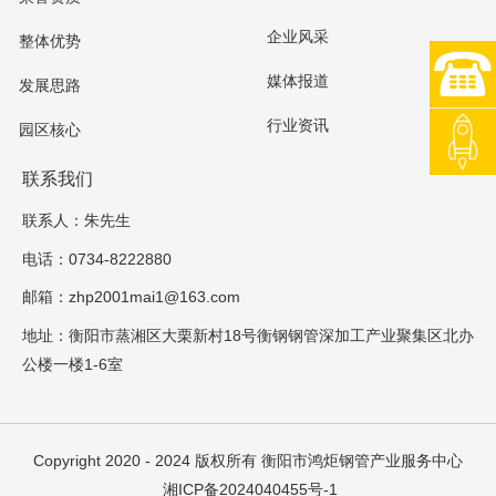
企业风采
整体优势
0734-8
媒体报道
发展思路
行业资讯
园区核心
返回顶
联系我们
联系人：朱先生
电话：0734-8222880
邮箱：zhp2001mai1@163.com
地址：衡阳市蒸湘区大栗新村18号衡钢钢管深加工产业聚集区北办
公楼一楼1-6室
Copyright 2020 - 2024 版权所有
衡阳市鸿炬钢管产业服务中心
湘ICP备2024040455号-1