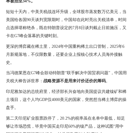
率被抬至34%。
短短十天内，中美关税战连环升级，全球股市蒸发数万亿美元，当
美国给各国90天谈判宽限期时，中国却在此时亮出关税清单，时间
点选择堪称绝杀，既在特朗普设定的7月8日谈判截止日前施压，又
卡在G7峰会落幕的关键时刻。
更深的博弈藏在稀土里，2024年中国重构稀土出口管制，2025年6
月新规落地，不仅限数量，还要企业上报核心技术人员海外接触
史。
当冯德莱恩在G7峰会鼓动特朗普“联手解决中国贸易问题”，中国用
关税大棒告诉世界：
战略资源不是用来讨价还价的筹码
。
印尼雅加达的总统府里，经济部长兴奋地向美国提议共建镍矿和稀
土项目，这个人均GDP仅4000美元的国家，突然想当稀土博弈的操
盘手。
第二天印尼矿业股票跌停了，20.2%的税率虽在名单中最低，却足
够让市场恐慌，毕竟中国买走印尼60%的镍产品，这种试图“用中