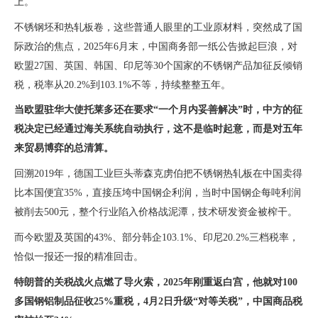
上。
不锈钢坯和热轧板卷，这些普通人眼里的工业原材料，突然成了国
际政治的焦点，2025年6月末，中国商务部一纸公告掀起巨浪，对
欧盟27国、英国、韩国、印尼等30个国家的不锈钢产品加征反倾销
税，税率从20.2%到103.1%不等，持续整整五年。
当欧盟驻华大使托莱多还在要求“一个月内妥善解决”时，中方的征
税决定已经通过海关系统自动执行，这不是临时起意，而是对五年
来贸易博弈的总清算。
回溯2019年，德国工业巨头蒂森克虏伯把不锈钢热轧板在中国卖得
比本国便宜35%，直接压垮中国钢企利润，当时中国钢企每吨利润
被削去500元，整个行业陷入价格战泥潭，技术研发资金被榨干。
而今欧盟及英国的43%、部分韩企103.1%、印尼20.2%三档税率，
恰似一报还一报的精准回击。
特朗普的关税战火点燃了导火索，2025年刚重返白宫，他就对100
多国钢铝制品征收25%重税，4月2日升级“对等关税”，中国商品税