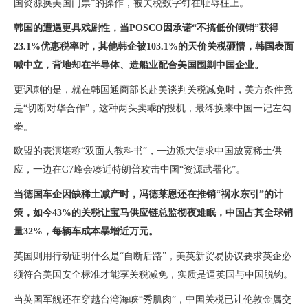
国资源换美国门票”的操作，被关税数字钉在耻辱柱上。
韩国的遭遇更具戏剧性，当POSCO因承诺“不搞低价倾销”获得
23.1%优惠税率时，其他韩企被103.1%的天价关税砸懵，韩国表面
喊中立，背地却在半导体、造船业配合美国围剿中国企业。
更讽刺的是，就在韩国通商部长赴美谈判关税减免时，美方条件竟
是“切断对华合作”，这种两头卖乖的投机，最终换来中国一记左勾
拳。
欧盟的表演堪称“双面人教科书”，一边派大使求中国放宽稀土供
应，一边在G7峰会凑近特朗普攻击中国“资源武器化”。
当德国车企因缺稀土减产时，冯德莱恩还在推销“祸水东引”的计
策，如今43%的关税让宝马供应链总监彻夜难眠，中国占其全球销
量32%，每辆车成本暴增近万元。
英国则用行动证明什么是“自断后路”，美英新贸易协议要求英企必
须符合美国安全标准才能享关税减免，实质是逼英国与中国脱钩。
当英国军舰还在穿越台湾海峡“秀肌肉”，中国关税已让伦敦金属交