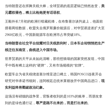
当特朗普还在挥舞关税大棒，全球贸易的底层逻辑已悄然改变，
美
元霸权褪色，稀土比枪炮更有话语权
。
王毅外长7月初的欧洲行暗藏机锋，在布鲁塞尔谈判桌上，他面前
摆着两组数据，欧盟失去俄罗斯廉价能源后，对华贸易逆差扩大至
2960亿欧元，中国新能源车在欧洲市占率突破18%。
当特朗普在社交平台炫耀对日关税胜利时，日本车企却悄悄把生产
线迁往东南亚，曲线进入中国市场。
世界贸易的天平从未如此清晰，那些想骑墙的国家突然发现，中国
手中既有稀土这样的“硬牌”，又有市场规模的“软牌”。
欧盟车企为省关税绕道塞尔维亚进口稀土，韩国POSCO连夜开会
研究对华承诺书细则，连阿根廷总统米莱都放开中国商品进口，
现
实利益终将戳破政治幻象。
这场没有硝烟的战争里，背叛者收到的是103%的账单，而朋友拿
到的是绿色通行证，
尊严是跪不出来的，而是打出来的
。