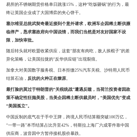
易所的不锈钢期货价格单日跳涨15%，这种“吃饭砸锅”的行为，最
终让英国企业成了大国博弈的夹心饼干。
塞尔维亚总统武契奇最近接到个意外请求，欧洲车企因稀土断供濒
临停产，恳求塞政府向中国说情，而我们当然是对友好国家不设
限，加快审批。
随后转头就对欧盟收紧供应，这套“朋友有肉吃，敌人挨棍子”的差
异化策略，让美国拉拢的“反华供应链”出现裂痕。
加拿大对美国数字服务税、日本拒缴25%汽车关税、沙特用人民币
结算石油，
反抗的火种正在燎原
。
最打脸的莫过于特朗普的“关税统战”遭遇反噬，当荷兰投资者因政
策不确定性狂抛美股，当美企因稀土断供裁员时，“美国优先”变成
“美国孤立”。
中国反制的底气在于手中王牌，跨境人民币结算额突破100万亿，
“一带一路”本币结算占比升至42%，特斯拉上海厂六成零件靠中国
供应商，波音因中方暂停接机股价暴跌。