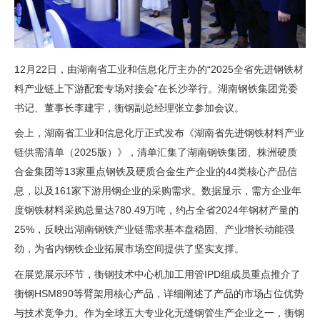
12
22
“2025
月
日，由湖南省工业和信息化厅主办的
全省先进钢铁材
”
料产业链上下游配套专场对接会
在长沙举行。湖南钢铁集团党委
书记、董事长李建宇，衡钢副总经理张立参加会议。
会上，湖南省工业和信息化厅正式发布《湖南省先进钢铁材料产业
2025
链供需清单（
版）》，清单汇集了湖南钢铁集团、株洲硬质
13
44
合金集团等
家重点钢铁及硬质合金生产企业的
类核心产品信
161
息，以及
家下游用钢企业的采购需求。数据显示，需方企业年
780.49
2024
度钢铁材料采购总量达
万吨，约占全省
年钢材产量的
25%
，反映出湖南钢铁产业链需求基本盘稳固、产业增长动能强
劲，为省内钢铁企业拓展市场空间提供了坚实支撑。
IPD
在展览展示环节，衡钢技术中心机加工用管
组成员重点推介了
HSM890
衡钢
等臂架用核心产品，详细阐述了产品的市场占位优势
与技术竞争力。作为全球五大专业化无缝钢管生产企业之一，衡钢