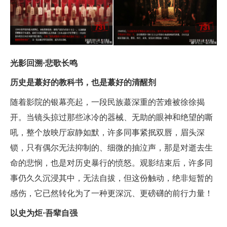
光影回溯·悲歌长鸣
历史是蕞好的教科书，也是蕞好的清醒剂
随着影院的银幕亮起，一段民族蕞深重的苦难被徐徐揭
开。当镜头掠过那些冰冷的器械、无助的眼神和绝望的嘶
吼，整个放映厅寂静如默，许多同事紧抿双唇，眉头深
锁，只有偶尔无法抑制的、细微的抽泣声，那是对逝去生
命的悲悯，也是对历史暴行的愤怒。观影结束后，许多同
事仍久久沉浸其中，无法自拔，但这份触动，绝非短暂的
感伤，它已然转化为了一种更深沉、更磅礴的前行力量！
以史为炬·吾辈自强